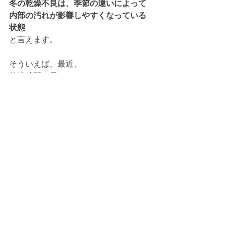
冬の乾燥不良は、季節の違いによって
内部の汚れが影響しやすくなっている
状態
と言えます。
そういえば、最近、
乾燥時間が長い
乾燥後のニオイ
がするといった症状があれば、分解ク
リーニングがおススメです
洗濯機
クリーニング
すべて表示
最新記事