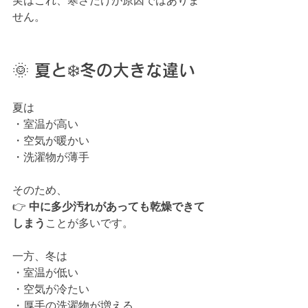
実はこれ、寒さだけが原因ではありま
せん。
🌞 夏と❄️冬の大きな違い
夏は
・室温が高い
・空気が暖かい
・洗濯物が薄手
そのため、
👉 
中に多少汚れがあっても乾燥できて
しまう
ことが多いです。
一方、冬は
・室温が低い
・空気が冷たい
・厚手の洗濯物が増える